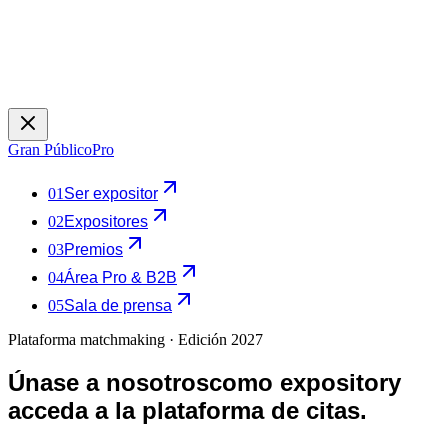
Gran Público
Pro
01
Ser expositor
02
Expositores
03
Premios
04
Área Pro & B2B
05
Sala de prensa
Plataforma matchmaking · Edición 2027
Únase a nosotros
como expositor
y
acceda a la plataforma de citas.