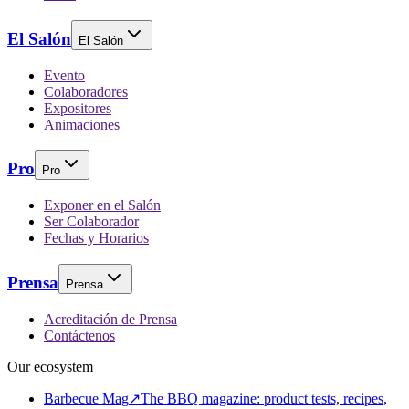
El Salón
El Salón
Evento
Colaboradores
Expositores
Animaciones
Pro
Pro
Exponer en el Salón
Ser Colaborador
Fechas y Horarios
Prensa
Prensa
Acreditación de Prensa
Contáctenos
Our ecosystem
Barbecue Mag
↗
The BBQ magazine: product tests, recipes,