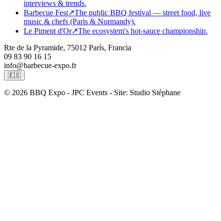
interviews & trends.
Barbecue Fest
↗
The public BBQ festival — street food, live
music & chefs (Paris & Normandy).
Le Piment d'Or
↗
The ecosystem's hot-sauce championship.
Rte de la Pyramide, 75012 París, Francia
09 83 90 16 15
info@barbecue-expo.fr
🇪🇸
© 2026 BBQ Expo - JPC Events - Site: Studio Stéphane