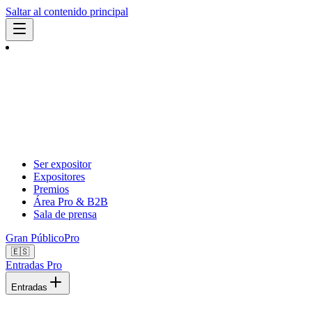
Saltar al contenido principal
Ser expositor
Expositores
Premios
Área Pro & B2B
Sala de prensa
Gran Público
Pro
🇪🇸
Entradas Pro
Entradas