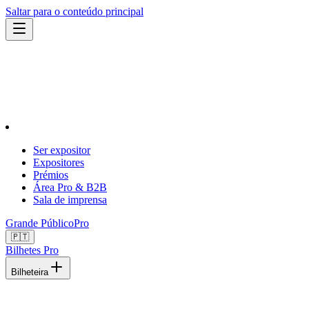
Saltar para o conteúdo principal
Ser expositor
Expositores
Prémios
Área Pro & B2B
Sala de imprensa
Grande Público
Pro
🇵🇹
Bilhetes Pro
Bilheteira