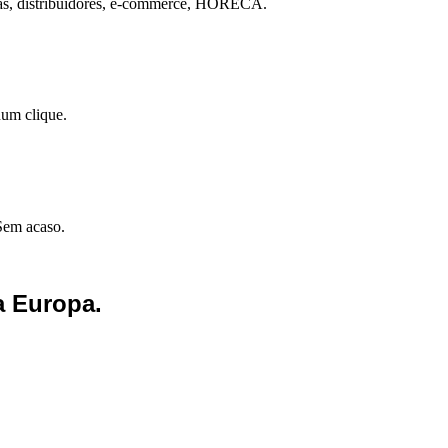
eias, distribuidores, e-commerce, HORECA.
num clique.
Sem acaso.
a Europa.