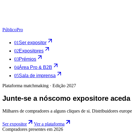
Público
Pro
01
Ser expositor
02
Expositores
03
Prémios
04
Área Pro & B2B
05
Sala de imprensa
Plataforma matchmaking · Edição 2027
Junte-se a nós
como expositor
e aceda
Milhares de compradores a alguns cliques de si. Distribuidores euro
Ser expositor
Ver a plataforma
Compradores presentes em 2026