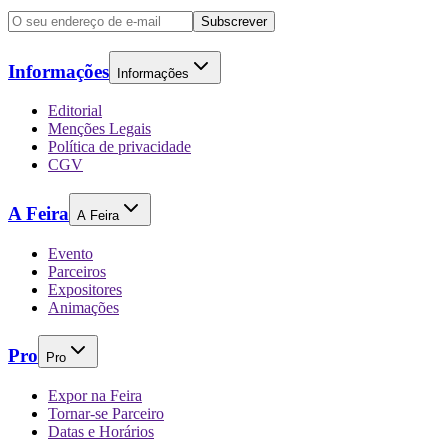
Subscrever
Informações
Informações
Editorial
Menções Legais
Política de privacidade
CGV
A Feira
A Feira
Evento
Parceiros
Expositores
Animações
Pro
Pro
Expor na Feira
Tornar-se Parceiro
Datas e Horários