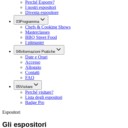
Perché Esporre?
I nostri espositori
Diventa espositore
03
Programma
Chefs & Cooking Shows
Masterclasses
BBQ Street Food
I pitmaster
04
Informazioni Pratiche
Date e Orari
Accesso
Alloggio
Contatti
FAQ
05
Visitare
Perché visitare?
Lista degli espositori
Badge Pro
Espositori
Gli espositori