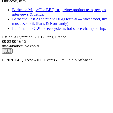
Our ecosystem
Barbecue Mag
↗
The BBQ magazine: product tests, recipes,
interviews & trends.
Barbecue Fest
↗
The public BBQ festival — street food, live
music & chefs (Paris & Normandy).
Le Piment d'Or
↗
The ecosystem's hot-sauce championship.
Rte de la Pyramide, 75012 Paris, France
09 83 90 16 15
info@barbecue-expo.fr
🇮🇹
© 2026 BBQ Expo - JPC Events - Site: Studio Stéphane