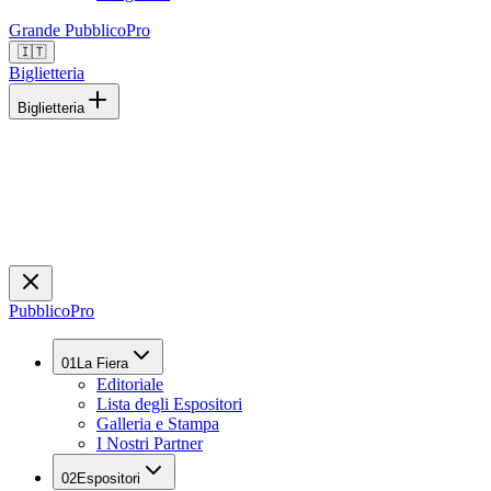
Grande Pubblico
Pro
🇮🇹
Biglietteria
Biglietteria
Pubblico
Pro
01
La Fiera
Editoriale
Lista degli Espositori
Galleria e Stampa
I Nostri Partner
02
Espositori