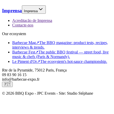
Imprensa
Imprensa
Acreditação de Imprensa
Contacte-nos
Our ecosystem
Barbecue Mag
↗
The BBQ magazine: product tests, recipes,
interviews & trends.
Barbecue Fest
↗
The public BBQ festival — street food, live
music & chefs (Paris & Normandy).
Le Piment d'Or
↗
The ecosystem's hot-sauce championship.
Rte de la Pyramide, 75012 Paris, França
09 83 90 16 15
info@barbecue-expo.fr
🇵🇹
© 2026 BBQ Expo - JPC Events - Site: Studio Stéphane