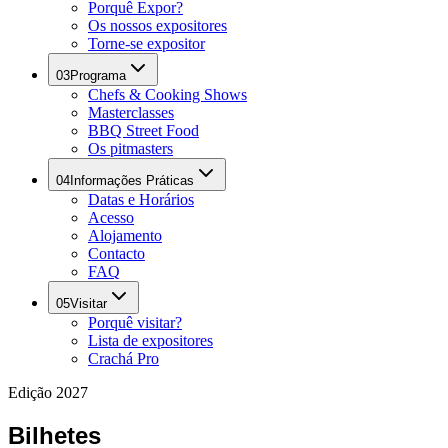
Porquê Expor?
Os nossos expositores
Torne-se expositor
03
Programa
Chefs & Cooking Shows
Masterclasses
BBQ Street Food
Os pitmasters
04
Informações Práticas
Datas e Horários
Acesso
Alojamento
Contacto
FAQ
05
Visitar
Porquê visitar?
Lista de expositores
Crachá Pro
Edição 2027
Bilhetes