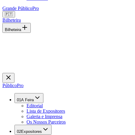
Grande Público
Pro
🇵🇹
Bilheteira
Bilheteira
Público
Pro
01
A Feira
Editorial
Lista de Expositores
Galeria e Imprensa
Os Nossos Parceiros
02
Expositores