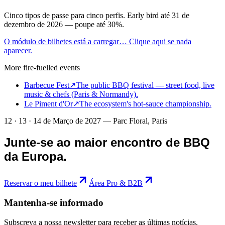
Cinco tipos de passe para cinco perfis. Early bird até 31 de
dezembro de 2026 — poupe até 30%.
O módulo de bilhetes está a carregar… Clique aqui se nada
aparecer.
More fire-fuelled events
Barbecue Fest
↗
The public BBQ festival — street food, live
music & chefs (Paris & Normandy).
Le Piment d'Or
↗
The ecosystem's hot-sauce championship.
12 · 13 · 14 de Março de 2027 — Parc Floral, Paris
Junte-se ao maior encontro de BBQ
da Europa.
Reservar o meu bilhete
Área Pro & B2B
Mantenha-se informado
Subscreva a nossa newsletter para receber as últimas notícias.