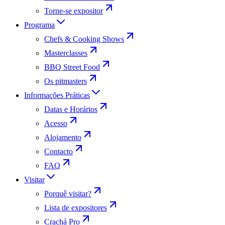
Torne-se expositor
Programa
Chefs & Cooking Shows
Masterclasses
BBQ Street Food
Os pitmasters
Informações Práticas
Datas e Horários
Acesso
Alojamento
Contacto
FAQ
Visitar
Porquê visitar?
Lista de expositores
Crachá Pro